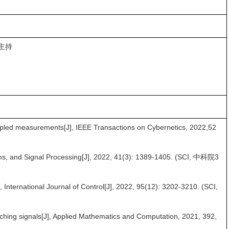
主持
pled measurements[J], IEEE Transactions on Cybernetics, 2022,52
ystems, and Signal Processing[J], 2022, 41(3): 1389-1405. (SCI, 中科院3
International Journal of Control[J], 2022, 95(12): 3202-3210. (SCI,
witching signals[J], Applied Mathematics and Computation, 2021, 392,