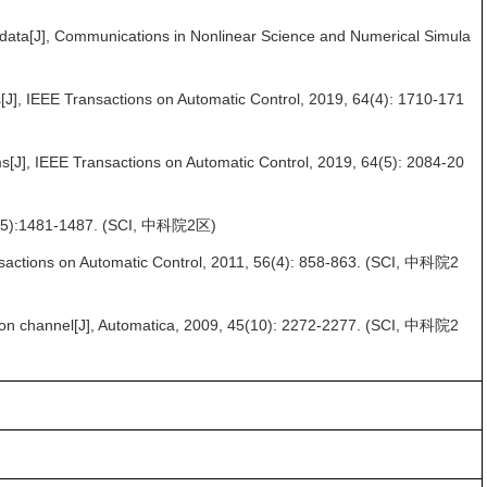
d-data[J], Communications in Nonlinear Science and Numerical Simula
s[J], IEEE Transactions on Automatic Control, 2019, 64(4): 1710-171
ems[J], IEEE Transactions on Automatic Control, 2019, 64(5): 2084-20
, 49(5):1481-1487. (SCI, 中科院2区)
ransactions on Automatic Control, 2011, 56(4): 858-863. (SCI, 中科院2
cation channel[J], Automatica, 2009, 45(10): 2272-2277. (SCI, 中科院2