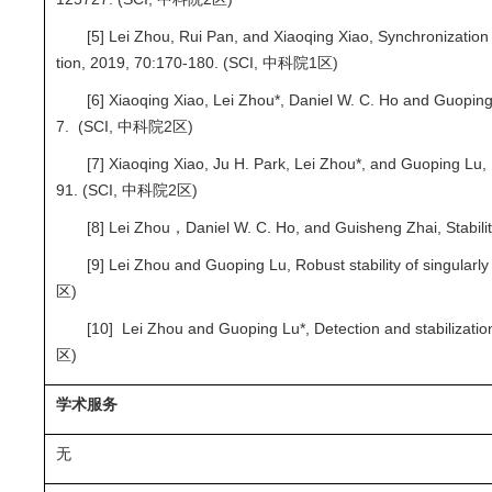
[5] Lei Zhou, Rui Pan, and Xiaoqing Xiao, Synchronizatio
tion, 2019, 70:170-180. (SCI, 中科院1区)
[6] Xiaoqing Xiao, Lei Zhou*, Daniel W. C. Ho and Guoping
7. (SCI, 中科院2区)
[7] Xiaoqing Xiao, Ju H. Park, Lei Zhou*, and Guoping Lu, 
91. (SCI, 中科院2区)
[8] Lei Zhou，Daniel W. C. Ho, and Guisheng Zhai, Stabili
[9] Lei Zhou and Guoping Lu, Robust stability of singular
区)
[10] Lei Zhou and Guoping Lu*, Detection and stabilizati
区)
学术服务
无