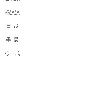
杨汶汶
曹 越
季 晨
徐一成