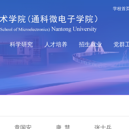
学校首
科学研究
人才培养
招生就业
党群
章国安
唐 慧
张士兵