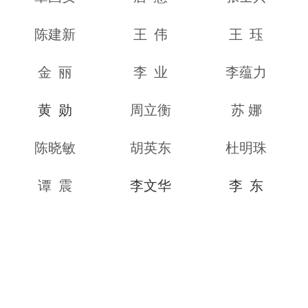
陈建新
王 伟
王 珏
金 丽
李 业
李蕴力
黄 勋
周立衡
苏 娜
陈晓敏
胡英东
杜明珠
谭 震
李文华
李 东