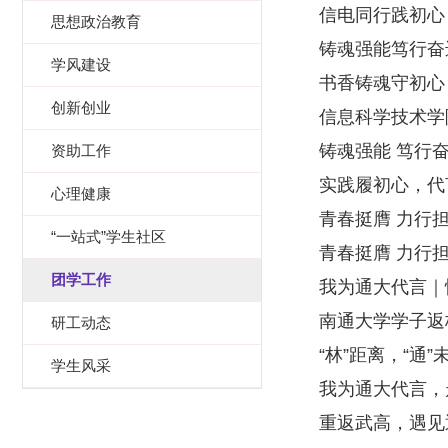
信电同行践初心
思想政治教育
铸魂强能笃行奋进
学风建设
书香铸魂守初心，
创新创业
信息科学技术学
铸魂强能 笃行奋
资助工作
实践履初心，代
心理健康
青春挺膺 力行担
“一站式”学生社区
青春挺膺 力行担
团学工作
我为通大代言｜
南通大学学子返
研工动态
“林”距离，“通
学生风采
我为通大代言，
重返武高，遇见