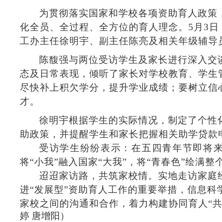
为贯彻落实国家和学校各项资助育人政策
化全员、全过程、全方位的育人理念。
5
月
3
日
工办主任徐明宇、副主任陈亮及相关年级辅导
陈馥强与两位受访学生及家长进行深入交
态及日常表现，倾听了家长对学校教育、学生
尽快补上积欠学分，提升学业成绩；要树立信
才。
徐明宇根据学生的实际情况，制定了个性
助政策，并提醒学生和家长把握相关助学贷款
受访学生纷纷表示：在五四青年节即将
将
“小我”融入国家“大我”，将“青春色”绘满整
迢迢家访路，共筑家校情。实地走访家庭
进
“发展型”资助育人工作的重要举措，信息科
家校之间的沟通和合作，着力构建协同育人“共
婷
唐增阳）