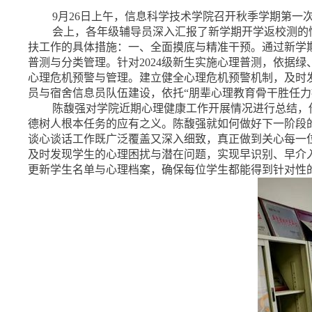
9
月
26
日上午，信息科学技术学院召开秋季学期第一
会上，各年级辅导员深入汇报了新学期开学返校测的
扶工作的具体措施：一、全面摸底与精准干预。通过新学
普测与分类管理。针对
2024
级新生实施心理普测，依据绿
心理危机预警与管理。建立健全心理危机预警机制，及时
员与宿舍信息员队伍建设，依托“朋辈心理教育骨干胜任
陈馥强对学院近期心理健康工作开展情况进行总结，
德树人根本任务的应有之义。陈馥强就如何做好下一阶段
谈心谈话工作既广泛覆盖又深入细致，真正做到关心每一
及时发现学生的心理困扰与潜在问题，实现早识别、早介
更新学生名单与心理档案，确保每位学生都能得到针对性