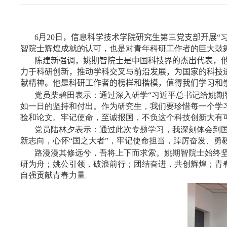
6
月
20
日，信息科学技术学院研究生第三党支部开展“
智院士辉煌成就的认可，也是对青年科研工作者的巨大鼓
陈建新强调，姚期智院士是中国科技界的杰出代表，
力于科研创新，推动学科交叉与前沿发展，为国家的科技
献精神。他是科研工作者的榜样和楷模，值得我们学习和
党员柴碧田表示：通过深入研学“习近平总书记给姚期
如一日的坚持和付出。作为研究生，我们要珍惜每一个学
验和论文。牢记使命，至诚报国，不负这个科技创新大有
党员陆林夕表示：通过此次专题学习，我深刻体会到
新志向，心怀“国之大者”，牢记使命担当，踔厉奋发、勇
路漫漫其修远兮，吾将上下而求索。姚期智院士始终
研为舟；姚公引领，破浪前行；团结奋进，共创辉煌；青
自强贡献青春力量
。