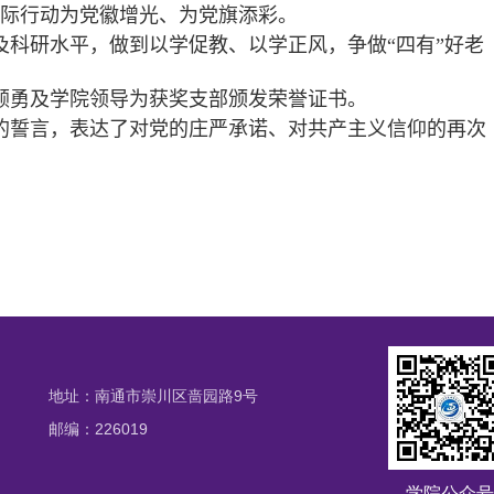
实际行动为党徽增光、为党旗添彩。
科研水平，做到以学促教、以学正风，争做“四有”好老
顾勇及学院领导为获奖支部颁发荣誉证书。
的誓言，表达了对党的庄严承诺、对共产主义信仰的再次
地址：南通市崇川区啬园路9号
邮编：226019
学院公众号