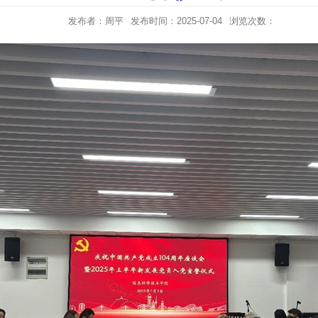
发布者：周平
发布时间：2025-07-04
浏览次数：