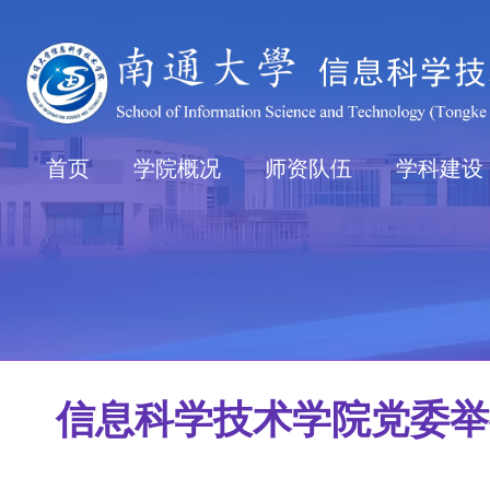
首页
学院概况
师资队伍
学科建设
信息科学技术学院党委举