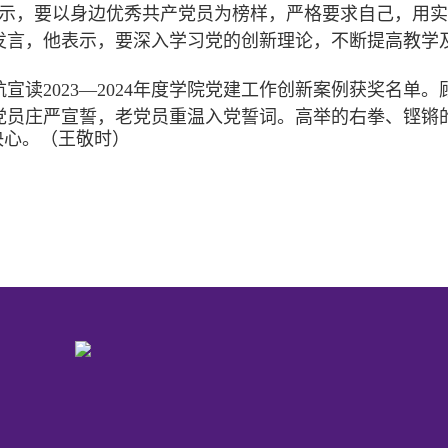
示，要以身边优秀共产党员为榜样，严格要求自己，用
发言，他表示，要深入学习党的创新理论，不断提高教学及
航宣读
2023—2024
年度学院党建工作创新案例获奖名单。
党员庄严宣誓，老党员重温入党誓词。高举的右拳、铿锵
决心。（王敬时）