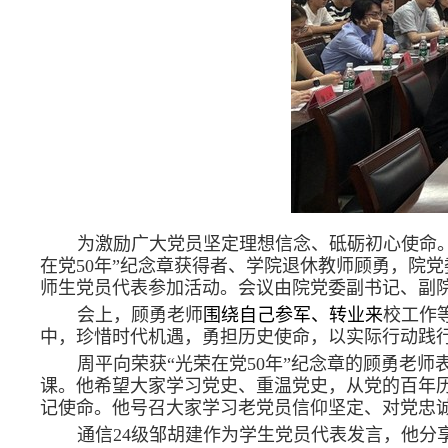
为激励广大党员坚定理想信念、砥砺初心使命
在党
50
年”纪念章获得者、学院退休教师顾勇，院
师生党员代表参加活动。会议由院党委副书记、副
会上，顾勇老师
围绕自己参军、转业来
校工作
中，珍惜时代机遇，勇担历史使命，以实际行动践
周平向荣获“光荣在党
50
年”纪念章的顾勇老师
课。他希望大家学习党史、重
温党史，从党的百年
记使命。他号召大家学习老党员信仰坚定、对党忠
通信
24
级邹胡建作为学生党员代表发言，他分