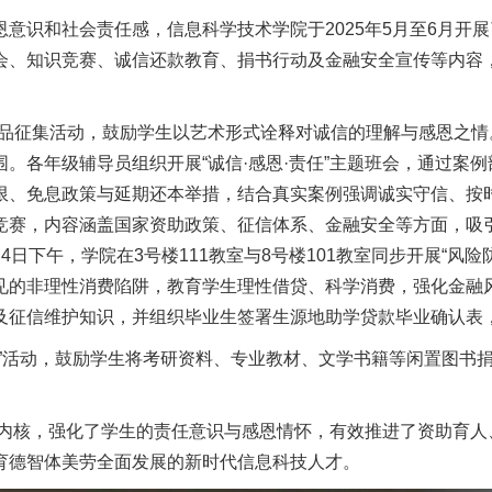
识和社会责任感，信息科学技术学院于2025年5月至6月开展了
会、知识竞赛、诚信还款教育、捐书行动及金融安全宣传等内容
作品征集活动，鼓励学生以艺术形式诠释对诚信的理解与感恩之情
。各年级辅导员组织开展“诚信·感恩·责任”主题班会，通过案
限、免息政策与延期还本举措，结合真实案例强调诚实守信、按
竞赛，内容涵盖国家资助政策、征信体系、金融安全等方面，吸引
日下午，学院在3号楼111教室与8号楼101教室同步开展“风
见的非理性消费陷阱，教育学生理性借贷、科学消费，强化金融风
及征信维护知识，并组织毕业生签署生源地助学贷款毕业确认表
活动，鼓励学生将考研资料、专业教材、文学书籍等闲置图书捐
为内核，强化了学生的责任意识与感恩情怀，有效推进了资助育
育德智体美劳全面发展的新时代信息科技人才。