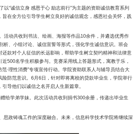
以“诚信立身 感恩于心 励志前行”为主题的资助诚信教育系列
，旨在全方位引导学生树立良好的诚信观念，感恩社会关怀，践
。活动共收到书法、绘画、海报等作品10余件，并遴选优秀作
例剖析、小组讨论、诚信宣誓等形式，强化学生诚信意识。班会
时还款对个人征信的长远影响，帮助学生树立契约精神和法律意
近500名学生积极参与。竞赛采用线上答题形式，寓教于乐，
险防范·理性消费”专项宣传行动。学院资助联系人与辅导员结合大
险防范意识。6月6日，针对即将离校的贷款毕业生，学院举行
，引导他们以诚信之名开启人生新篇章。
赠给学弟学妹。此次活动共收到捐书300余册，传递出毕业生
人、思政铸魂工作的深度融合。未来，信息科学技术学院将继续深